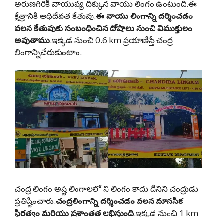
అరుణగిరికి వాయువ్య దిక్కున వాయు లింగం ఉంటుంది.ఈ
క్షేత్రానికి అధిదేవత కేతువు.
ఈ
వాయు లింగాన్ని దర్శించడం
వలన కేతువుకు సంబంధించిన దోషాలు నుంచి విముక్తులం
అవుతాము
.ఇక్కడ నుంచి 0.6 km ప్రయాణిస్తే చంద్ర
లింగాన్నిచేరుకుంటాం.
చంద్ర లింగం అష్ట లింగాలలో ని లింగం కాదు దీనిని చంద్రుడు
ప్రతిష్టించారు.
చంద్రలింగాన్ని దర్శించడం వలన మానసిక
స్థిరత్వం మరియు ప్రశాంతత లభిస్తుంది
.ఇక్కడ నుంచి 1 km