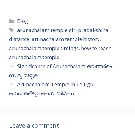
Categories
Blog
Tags
arunachalam temple giri pradakshina
distance
,
arunachalam temple history
,
arunachalam temple timings
,
how to reach
arunachalam temple
Significance of Arunachalam-అరుణాచలం
యొక్క విశిష్టత
Arunachalam Temple In Telugu-
అరుణాచలేశ్వర ఆలయ విశేషాలు
Leave a comment