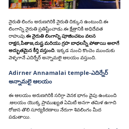
నైరుతి లింగం అరుణగిరికి నైరుతి దిక్కున ఉంటుంది.ఈ
లింగాన్ని నైరుతి ప్రతిష్టించాడు.ఈ క్షేత్రానికి అధిదేవత
రాహువు.
ఈ నైరుతి లింగాన్ని పూజించటం వలన
రాక్షస,పితాజ,దుష్ట మరియు గ్రహ బాధలన్నీ పోతాయి అలాగే
అద్భుతమైన కీర్తి వస్తుంది
. ఇక్కడ నుంచి కొంచెం ముందుకు
వెళ్ళగానే ఎదిర్నేర్ అన్నామలై ఆలయం వస్తుంది.
Adirner Annamalai temple-ఎదిర్నేర్
అన్నామలై ఆలయం
ఈ ఆలయం అరుణగిరికి సరిగ్గా వెనక భాగం వైపు ఉంటుంది
.ఆలయం యొక్క ప్రాముఖ్యత ఏమిటి అనగా తమిళ ఉగాది
రోజున తొలి సూర్యకిరణాలు నేరుగా శివలింగం మీద
పడుతాయి.