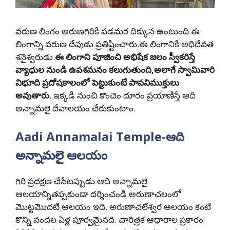
వరుణ లింగం అరుణగిరికి పడమర దిక్కున ఉంటుంది.ఈ
లింగాన్ని వరుణ దేవుడు ప్రతిష్టించారు.ఈ లింగానికి అధిదేవత
శనైశ్వరుడు.
ఈ లింగాని పూజించి అభిషేక జలం స్వీకరిస్తే
వ్యాధుల నుండి ఉపశమనం కలుగుతుంది,అలాగే స్వామివారి
విభూది ప్రదోషకాలంలో పెట్టుకుంటే పాపవిముక్తులు
అవుతారు
. ఇక్కడి నుంచి కొంచెం దూరం ప్రయాణిస్తే ఆది
అన్నామలై దేవాలయం చేరుకుంటాం.
Aadi Annamalai Temple-ఆది
అన్నామలై
ఆలయం
గిరి ప్రదక్షణ చేసేటప్పుడు ఆది అన్నామలై
ఆలయాన్నితప్పకుండా దర్శించండి.అరుణాచలంలో
మొట్టమొదటి ఆలయం ఇది. అరుణాచలేశ్వర ఆలయం కంటే
కొన్ని వందల ఏళ్ల పూర్వమైనది. చారిత్రక ఆధారాల ప్రకారం