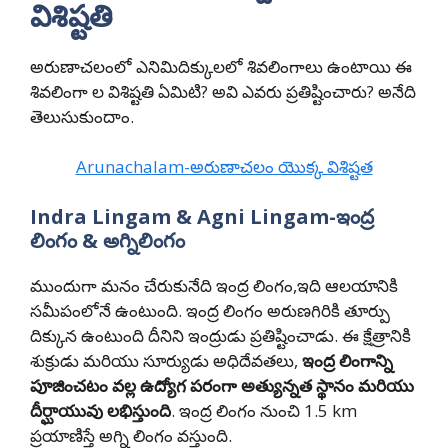
విశిష్టతి
అరుణాచలంలో ఎనిమిదిక్కులలో శివలింగాలు ఉంటాయి ఈ
శివలింగా ల విశిష్టతి ఏమిటి? అవి ఎవరు ప్రతిష్టించారు? అనేది
తెలుసుకుందాం.
Arunachalam-అరుణాచలం యొక్క విశిష్టత
Indra Lingam &
Agni Lingam
-ఇంద్ర
లింగం &
అగ్నిలింగం
ముందుగా మనం చేరుకునేది ఇంద్ర లింగం,ఇది ఆలయానికి
సమీపంలోనే ఉంటుంది. ఇంద్ర లింగం అరుణగిరికి తూర్పు
దిక్కున ఉంటుంది దీనిని ఇంద్రుడు ప్రతిష్టించాడు. ఈ క్షేత్రానికి
శుక్రుడు మరియు సూర్యుడు అధిదేవతలు,
ఇంద్ర లింగాన్ని
పూజించటం వల్ల ఉద్యోగ పరంగా అత్యున్నత స్థానం మరియు
దీర్ఘాయువు
లభిస్తుంది
. ఇంద్ర లింగం నుంచి 1.5 km
ప్రయాణిస్తే అగ్ని లింగం వస్తుంది.