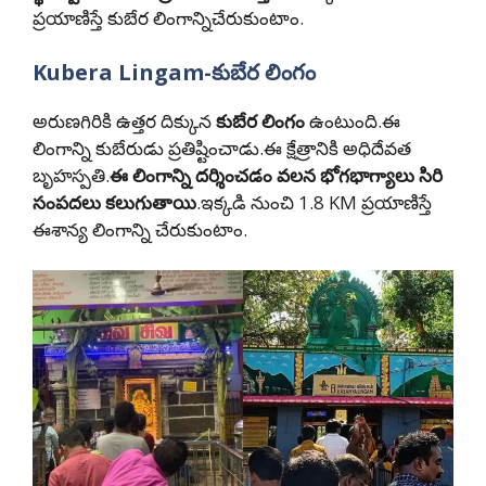
ప్రయాణిస్తే కుబేర లింగాన్నిచేరుకుంటాం.
Kubera Lingam-కుబేర లింగం
అరుణగిరికి ఉత్తర దిక్కున
కుబేర లింగం
ఉంటుంది.ఈ
లింగాన్ని కుబేరుడు ప్రతిష్టించాడు.ఈ క్షేత్రానికి అధిదేవత
బృహస్పతి.
ఈ లింగాన్ని దర్శించడం వలన భోగభాగ్యాలు సిరి
సంపదలు కలుగుతాయి
.ఇక్కడి నుంచి 1.8 KM ప్రయాణిస్తే
ఈశాన్య లింగాన్ని చేరుకుంటాం.