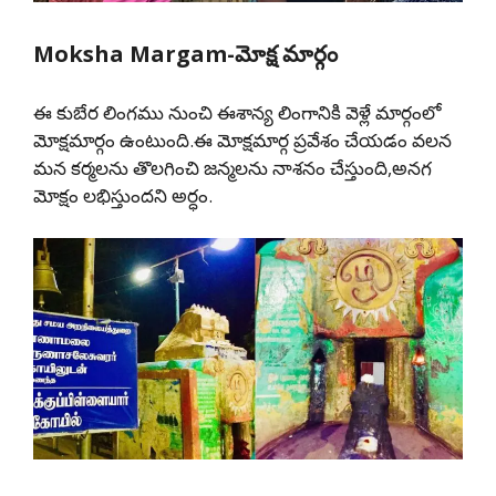
Moksha Margam-మోక్ష మార్గం
ఈ కుబేర లింగము నుంచి ఈశాన్య లింగానికి వెళ్లే మార్గంలో
మోక్షమార్గం ఉంటుంది.ఈ మోక్షమార్గ ప్రవేశం చేయడం వలన
మన కర్మలను తొలగించి జన్మలను నాశనం చేస్తుంది,అనగ
మోక్షం లభిస్తుందని అర్ధం.