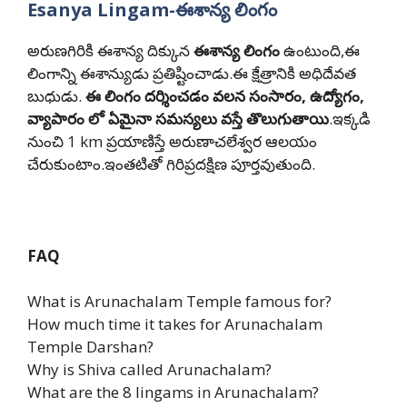
Esanya Lingam-
ఈశాన్య లింగం
అరుణగిరికి ఈశాన్య దిక్కున
ఈశాన్య లింగం
ఉంటుంది,ఈ
లింగాన్ని ఈశాన్యుడు ప్రతిష్టించాడు.ఈ క్షేత్రానికి అధిదేవత
బుధుడు.
ఈ లింగం దర్శించడం వలన సంసారం, ఉద్యోగం,
వ్యాపారం లో ఏమైనా సమస్యలు వస్తే తొలుగుతాయి
.ఇక్కడి
నుంచి 1 km ప్రయాణిస్తే అరుణాచలేశ్వర ఆలయం
చేరుకుంటాం.ఇంతటితో గిరిప్రదక్షిణ పూర్తవుతుంది.
FAQ
What is Arunachalam Temple famous for?
How much time it takes for Arunachalam
Temple Darshan?
Why is Shiva called Arunachalam?
What are the 8 lingams in Arunachalam?