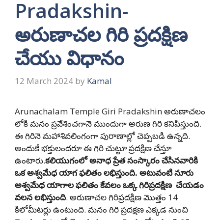
Pradakshin-
అరుణాచల గిరి ప్రదక్షిణ
చేయు విధానం
12 March 2024
by
Kamal
Arunachalam Temple Giri Pradakshin అరుణాచలం
లోకి మనం ప్రవేశించగానె ముందుగా అరుణ గిరి కనిపిస్తుంది.
ఈ గిరినె మహాశివలింగంగా పురాణాల్లో చెప్పబడి ఉన్నది.
అందుకే భక్తులందరూ ఈ గిరి చుట్టూ ప్రదక్షిణ చేస్తూ
ఉంటారు.
కలియుగంలో అనాధ ప్రేత సంస్కారం చేసినవారికి
ఒక అశ్వమేధ యాగ ఫలితం లభిస్తుంది. అటువంటి నూరు
అశ్వమేధ యాగాల ఫలితం కేవలం ఒక్క గిరిప్రదక్షిణ చేయడం
వలన లభిస్తుంది
. అరుణాచల గిరిప్రదక్షిణ మొత్తం 14
కిలోమీటర్లు ఉంటుంది. మనం గిరి ప్రదక్షణ ఎక్కడ నుంచి