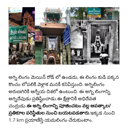
అగ్ని లింగం మెయిన్ రోడ్ లో ఉండదు, ఈ లింగం కుడి పక్కన
కొంచం లోపలికి వెళ్లాక మనకి కనిపిస్తుంది. అగ్నిలింగం
అరుణగిరికి ఆగ్నేయ దిశలో ఉంటుంది. ఈ అగ్ని లింగాన్ని
అగ్నిదేవుడు ప్రతిష్టించాడు.ఈ క్షేత్రానికి అధిదేవత
చంద్రుడు.
ఈ అగ్ని లింగాన్ని పూజించటం వల్ల ఆపత్కాల/
ప్రతికూల పరిస్థితుల నుంచి బయటపడతారు
.ఇక్కడ నుంచి
1.7 km ప్రయాణిస్తే యమలింగం చేరుకుంటాం.