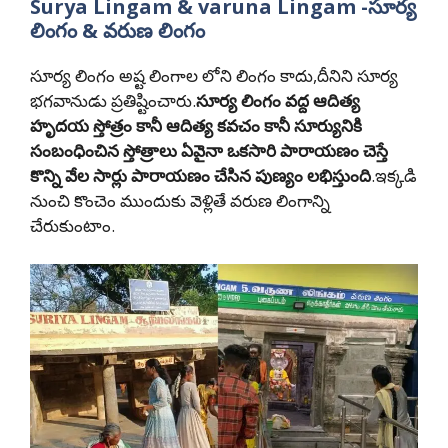
Surya Lingam & varuna Lingam -సూర్య
లింగం & వరుణ లింగం
సూర్య లింగం అష్ట లింగాల లోని లింగం కాదు,దీనిని సూర్య
భగవానుడు ప్రతిష్టించారు.
సూర్య లింగం వద్ద ఆదిత్య
హృదయ స్తోత్రం కానీ ఆదిత్య కవచం కానీ సూర్యునికి
సంబంధించిన స్తోత్రాలు ఏవైనా ఒకసారి పారాయణం చెస్తే
కొన్ని వేల సార్లు పారాయణం చేసిన పుణ్యం లభిస్తుంది
.ఇక్కడి
నుంచి కొంచెం ముందుకు వెళ్లితే వరుణ లింగాన్ని
చేరుకుంటాం.