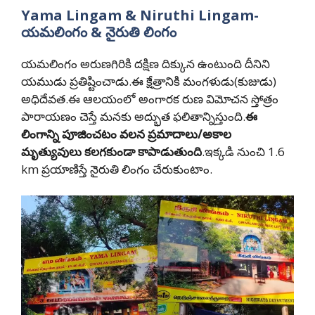
Yama Lingam & Niruthi Lingam-
యమలింగం & నైరుతి లింగం
యమలింగం అరుణగిరికి దక్షిణ దిక్కున ఉంటుంది దీనిని
యముడు ప్రతిష్టించాడు.ఈ క్షేత్రానికి మంగళుడు(కుజుడు)
అధిదేవత.ఈ ఆలయంలో అంగారక రుణ విమోచన స్తోత్రం
పారాయణం చెస్తే మనకు
అద్భుత ఫలితాన్నిస్తుంది
.
ఈ
లింగాన్ని పూజించటం వలన ప్రమాదాలు/అకాల
మృత్యువులు కలగకుండా కాపాడుతుంది
.ఇక్కడి నుంచి 1.6
km ప్రయాణిస్తే నైరుతి లింగం చేరుకుంటాం.