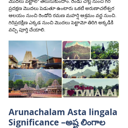
మొదలు పెట్టాలో తెలుసుకుందాం. రెండు చోట్ల నుంచి గిరి
ప్రదక్షణ మొదలు పెడుతూ ఉంటారు ఒకటి అరుణాచలేశ్వర
ఆలయం నుంచి రెండోది రమణ మహర్షి ఆశ్రమం వద్ద నుంచి.
గిరిప్రదక్షిణ ఎక్కడ నుంచి మొదలు పెట్టామో తిరిగి అక్కడికి
వచ్చి పూర్తి చేయాలి.
Arunachalam Asta lingala
Significance –
అష్ట
లింగాల