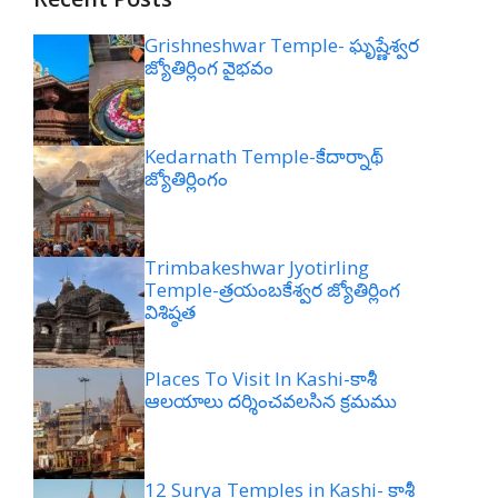
Grishneshwar Temple- ఘృష్ణేశ్వర
జ్యోతిర్లింగ వైభవం
Kedarnath Temple-కేదార్నాథ్
జ్యోతిర్లింగం
Trimbakeshwar Jyotirling
Temple-త్రయంబకేశ్వర జ్యోతిర్లింగ
విశిష్ఠత
Places To Visit In Kashi-కాశీ
ఆలయాలు దర్శించవలసిన క్రమము
12 Surya Temples in Kashi- కాశీ