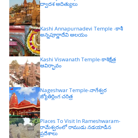
ద్వాదశ ఆదిత్యులు
Kashi Annapurnadevi Temple -కాశీ
అన్నపూర్ణాదేవి ఆలయం
Kashi Viswanath Temple-కాశిక్షేత్ర
ఆవిర్భావం
Nageshwar Temple-నాగేశ్వర
జ్యోతిర్లింగ చరిత్ర
Places To Visit In Rameshwaram-
రామేశ్వరంలో రాముడు నడయాడిన
ప్రదేశాలు