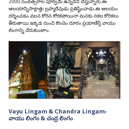
2000 సంవత్సరాల పూర్వమే ఉన్నదని చెప్తున్నారు.ఈ
ఆలయాన్నిసాక్షాత్తు బ్రహ్మదేవుడు ప్రతిష్టించాడు.ఈ ఆలయం
దర్శించడం వలన కోరిన కోరకపోయినా మనకు సకల కోరికలు
తీరుతాయి.ఇక్కడ నుంచి కొంచెం దూరం ప్రయాణిస్తే వాయు
లింగాన్ని చేరుకుంటాం.
Vayu Lingam & Chandra Lingam-
వాయు లింగం & చంద్ర లింగం