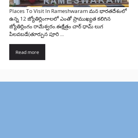
Places To Visit In Rameshwaram మన భారతదేశంలో
ఉన్న 12 జ్యోతిర్లింగాలలో ఎంతో ప్రాముఖ్యత కలిగిన
జ్యోతిర్లింగం రామేశ్వరం.ఈక్షేత్రం చార్ ధామ్ లుగ
పిలవబడే(తూర్పున పూరి ...
Read more