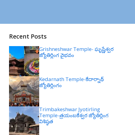
Recent Posts
Grishneshwar Temple- ఘృష్ణేశ్వర
జ్యోతిర్లింగ వైభవం
Kedarnath Temple-కేదార్నాథ్
జ్యోతిర్లింగం
Trimbakeshwar Jyotirling
Temple-త్రయంబకేశ్వర జ్యోతిర్లింగ
విశిష్ఠత