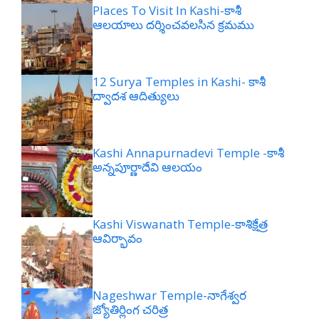
Places To Visit In Kashi-కాశీ
ఆలయాలు దర్శించవలసిన క్రమము
12 Surya Temples in Kashi- కాశీ
ద్వాదశ ఆదిత్యులు
Kashi Annapurnadevi Temple -కాశీ
అన్నపూర్ణాదేవి ఆలయం
Kashi Viswanath Temple-కాశిక్షేత్ర
ఆవిర్భావం
Nageshwar Temple-నాగేశ్వర
జ్యోతిర్లింగ చరిత్ర