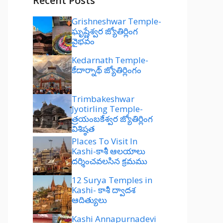
Recent Posts
Grishneshwar Temple-
ఘృష్ణేశ్వర జ్యోతిర్లింగ
వైభవం
Kedarnath Temple-
కేదార్నాథ్ జ్యోతిర్లింగం
Trimbakeshwar
Jyotirling Temple-
త్రయంబకేశ్వర జ్యోతిర్లింగ
విశిష్ఠత
Places To Visit In
Kashi-కాశీ ఆలయాలు
దర్శించవలసిన క్రమము
12 Surya Temples in
Kashi- కాశీ ద్వాదశ
ఆదిత్యులు
Kashi Annapurnadevi