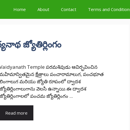
Home
About
Contact
Terms and Condition
ాథ జ్యోతిర్లింగం
Vaidyanath Temple పరమశివుడు ఆవిర్భవించిన
మహిమాన్వితమైన క్షేత్రాలు పంచారామాలుగ, పంచభూత
లింగాలుగ మరియు జ్యోతి రూపంలో ద్వాదశ
జ్యోతిర్లింగాలుగాను వెలసి ఉన్నాయి.ఈ ద్వాదశ
జ్యోతిర్లింగాలలో పంచమ జ్యోతిర్లింగం ...
Read more