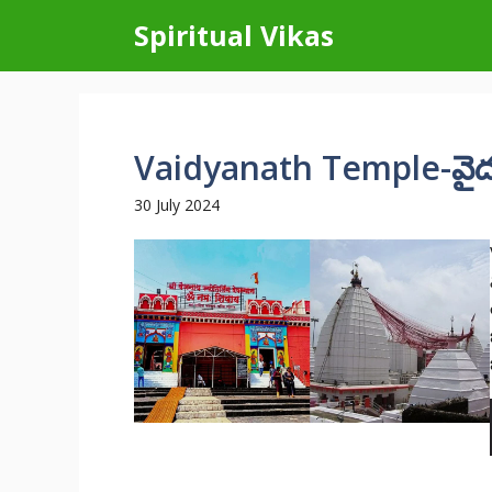
Skip
Spiritual Vikas
to
content
Vaidyanath Temple-వైద్యన
30 July 2024