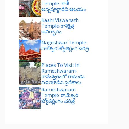
Temple -కాశీ
అన్నపూర్ణాదేవి ఆలయం
Kashi Viswanath
Temple-కాశిక్షేత్ర
ఆవిర్భావం
Nageshwar Temple-
నాగేశ్వర జ్యోతిర్లింగ చరిత్ర
Places To Visit In
Rameshwaram-
రామేశ్వరంలో రాముడు
నడయాడిన ప్రదేశాలు
Rameshwaram
Temple-రామేశ్వర
జ్యోతిర్లింగం చరిత్ర