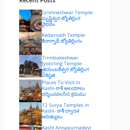
Recent Posts
Grishneshwar Temple-
ఘృష్ణేశ్వర జ్యోతిర్లింగ
వైభవం
Kedarnath Temple-
కేదార్నాథ్ జ్యోతిర్లింగం
Trimbakeshwar
Jyotirling Temple-
త్రయంబకేశ్వర జ్యోతిర్లింగ
విశిష్ఠత
Places To Visit In
Kashi-కాశీ ఆలయాలు
దర్శించవలసిన క్రమము
12 Surya Temples in
Kashi- కాశీ ద్వాదశ
ఆదిత్యులు
Kashi Annapurnadevi