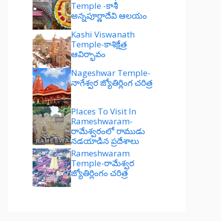
Temple -కాశీ
అన్నపూర్ణాదేవి ఆలయం
Kashi Viswanath
Temple-కాశిక్షేత్ర
ఆవిర్భావం
Nageshwar Temple-
నాగేశ్వర జ్యోతిర్లింగ చరిత్ర
Places To Visit In
Rameshwaram-
రామేశ్వరంలో రాముడు
నడయాడిన ప్రదేశాలు
Rameshwaram
Temple-రామేశ్వర
జ్యోతిర్లింగం చరిత్ర