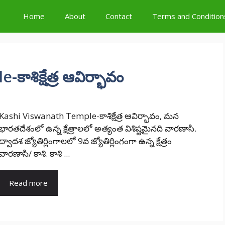
Home
About
Contact
Terms and Condition
శిక్షేత్ర ఆవిర్భావం
Kashi Viswanath Temple-కాశిక్షేత్ర ఆవిర్భావం, మన
భారతదేశంలో ఉన్న క్షేత్రాలలో అత్యంత విశిష్టమైనది వారణాసి.
ద్వాదశ జ్యోతిర్లింగాలలో 9వ జ్యోతిర్లింగంగా ఉన్న క్షేత్రం
వారణాసి/ కాశి. కాశి ...
Read more