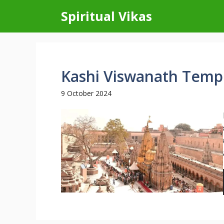
Skip
Spiritual Vikas
to
content
Kashi Viswanath Temple-కా
9 October 2024