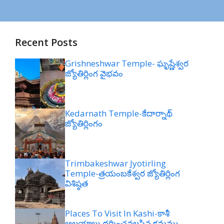
Recent Posts
Grishneshwar Temple- ఘృష్ణేశ్వర
జ్యోతిర్లింగ వైభవం
Kedarnath Temple-కేదార్నాథ్
జ్యోతిర్లింగం
Trimbakeshwar Jyotirling
Temple-త్రయంబకేశ్వర జ్యోతిర్లింగ
విశిష్ఠత
Places To Visit In Kashi-కాశీ
ఆలయాలు దర్శించవలసిన క్రమము