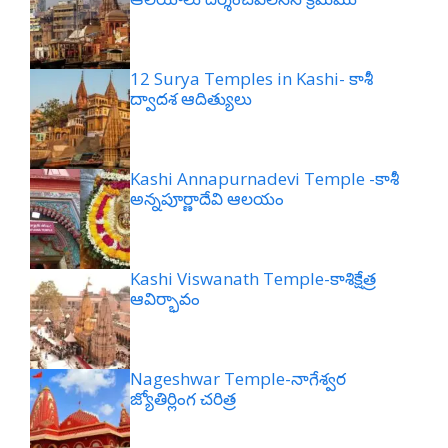
12 Surya Temples in Kashi- కాశీ
ద్వాదశ ఆదిత్యులు
Kashi Annapurnadevi Temple -కాశీ
అన్నపూర్ణాదేవి ఆలయం
Kashi Viswanath Temple-కాశిక్షేత్ర
ఆవిర్భావం
Nageshwar Temple-నాగేశ్వర
జ్యోతిర్లింగ చరిత్ర