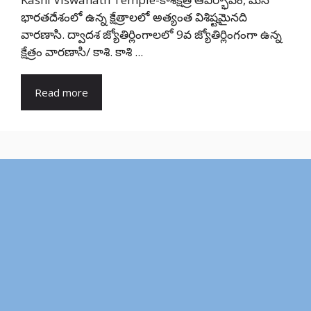
భారతదేశంలో ఉన్న క్షేత్రాలలో అత్యంత విశిష్టమైనది
వారణాసి. ద్వాదశ జ్యోతిర్లింగాలలో 9వ జ్యోతిర్లింగంగా ఉన్న
క్షేత్రం వారణాసి/ కాశి. కాశి ...
Read more