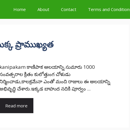
Home
About
Contact
Terms and Condition
్క ప్రాముఖ్యత
kanipakam కాణిపాక ఆలయాన్ని సుమారు 1000
సంవత్సరాల క్రితం కులోత్తుంగ చోళుడు
నిర్మించాడు,కాలక్రమేనా ఎంతో మంది రాజులు ఈ ఆలయాన్ని
అభివృద్ధి చేశారు.ఇక్కడ బాహుద నదికి పూర్వం ...
Read more