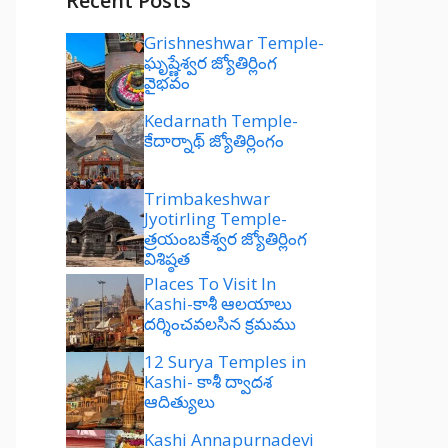
Recent Posts
Grishneshwar Temple-
ఘృష్ణేశ్వర జ్యోతిర్లింగ
వైభవం
Kedarnath Temple-
కేదార్నాథ్ జ్యోతిర్లింగం
Trimbakeshwar
Jyotirling Temple-
త్రయంబకేశ్వర జ్యోతిర్లింగ
విశిష్ఠత
Places To Visit In
Kashi-కాశీ ఆలయాలు
దర్శించవలసిన క్రమము
12 Surya Temples in
Kashi- కాశీ ద్వాదశ
ఆదిత్యులు
Kashi Annapurnadevi