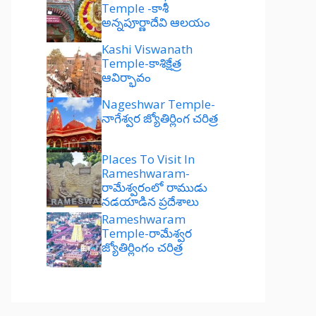
Temple -కాశీ
అన్నపూర్ణాదేవి ఆలయం
Kashi Viswanath
Temple-కాశిక్షేత్ర
ఆవిర్భావం
Nageshwar Temple-
నాగేశ్వర జ్యోతిర్లింగ చరిత్ర
Places To Visit In
Rameshwaram-
రామేశ్వరంలో రాముడు
నడయాడిన ప్రదేశాలు
Rameshwaram
Temple-రామేశ్వర
జ్యోతిర్లింగం చరిత్ర